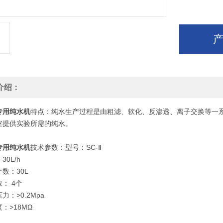
介绍：
专用纯水机
特点：纯水生产过程是由粗滤、软化、反渗透、离子交换等一
室提供实验所需的纯水。
专用纯水机
技术参数：型号：SC-Ⅱ
30L/h
数：30L
： 4个
力：>0.2Mpa
：>18MΩ