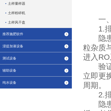
土样量样器
土样粉碎机
一、直
土样风干盘
1.排
推荐施肥软件
隐患分
粒杂质
浸提加液设备
进入R
测试设备
验证方
辅助设备
立即更
纯水设备
周期。
2.排
隐患分