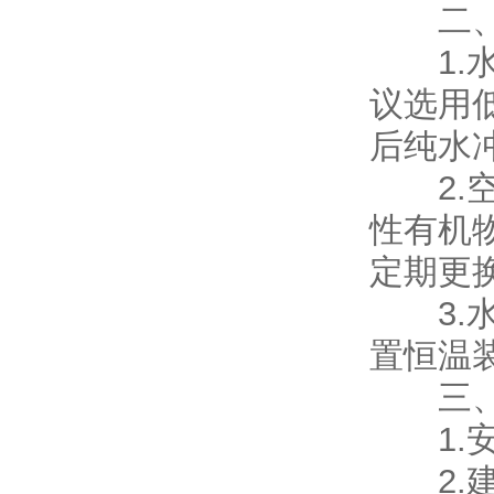
二、隐
1.水
议选用低
后纯水
2.空
性有机
定期更
3.水
置恒温装
三、
1.安
2.建