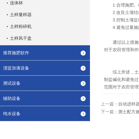
连体杯
1.合理施肥。
2.改良土壤结
土样量样器
3.控制土壤盐
土样粉碎机
4.避免过量施
土样风干盘
通过以上措施，
对于农田管理和作
推荐施肥软件
浸提加液设备
综上所述，土壤阳
制盐碱化和避免过
测试设备
范围对于农田管理
辅助设备
上一篇：
自动进样
下一篇：
测土配方
纯水设备