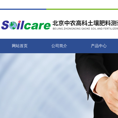
网站首页
公司简介
产品中心