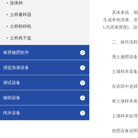
连体杯
具体来说，测土
土样量样器
生成有色溶液。溶
土样粉碎机
L为溶液厚度)。
土样风干盘
二、操作流程
推荐施肥软件
测土施肥设备的
浸提加液设备
土壤样本采集
测试设备
在农田中选择具
辅助设备
将土壤样本装入
纯水设备
土壤样本处理
按照设备说明书