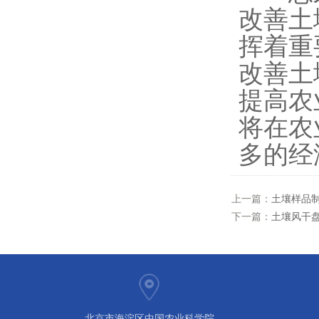
改善土
挥着重
改善土
提高农
将在农
多的经
上一篇：
土壤样品
下一篇：
土壤风干
北京市海淀区中国农业科学院