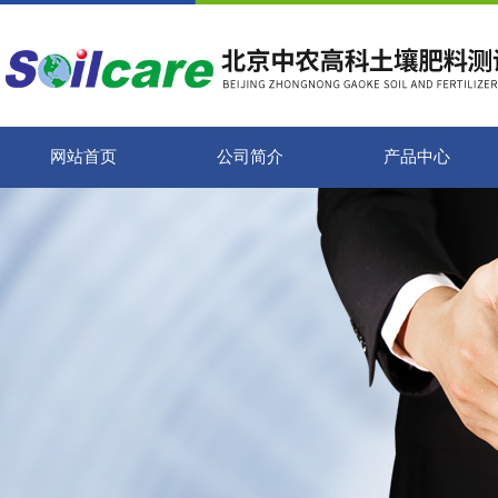
网站首页
公司简介
产品中心