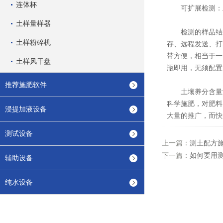
连体杯
可扩展检测：土
土样量样器
检测的样品结果
土样粉碎机
存、远程发送、打
带方便，相当于一
土样风干盘
瓶即用，无须配置
推荐施肥软件
土壤养分含量测
科学施肥，对肥料
浸提加液设备
大量的推广，而快
测试设备
上一篇：
测土配方
下一篇：
如何要用
辅助设备
纯水设备