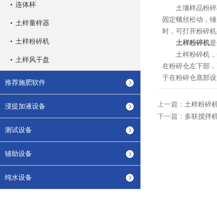
连体杯
土壤样品粉碎机
固定螺丝松动，锤
土样量样器
时，可打开粉碎机
土样粉碎机
土样粉碎机
是
土样粉碎机，包
土样风干盘
在粉碎仓左下部，
于在粉碎仓底部设
推荐施肥软件
上一篇：
土样粉碎
浸提加液设备
下一篇：
多联搅拌
测试设备
辅助设备
纯水设备